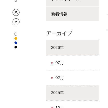
新着情報
アーカイブ
2026年
07月
02月
2025年
12月