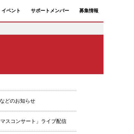
・イベント
サポートメンバー
募集情報
などのお知らせ
リスマスコンサート」ライブ配信