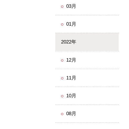
03月
01月
2022年
12月
11月
10月
08月