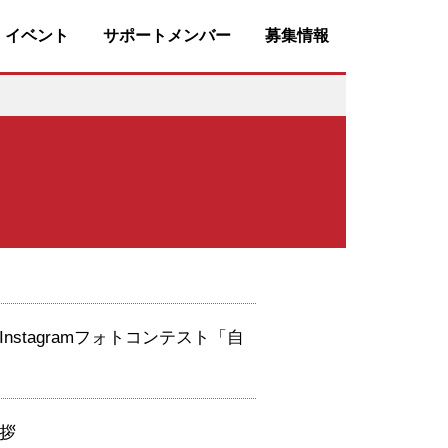
・イベント
サポートメンバー
募集情報
stagramフォトコンテスト「自
秋」
拶