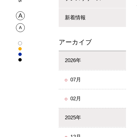
新着情報
アーカイブ
2026年
07月
02月
2025年
12月