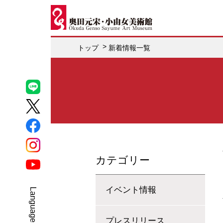
トップ
新着情報一覧
カテゴリー
イベント情報
Select Language
▼
プレスリリース