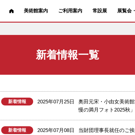
美術館案内
ご利用案内
常設展
展覧会
新着情報一覧
2025年07月25日
奥田元宋・小由女美術館In
新着情報
慢の満月フォト2025
2025年07月08日
当財団理事長就任のご挨
新着情報