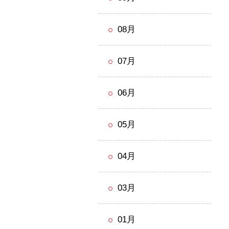
08月
07月
06月
05月
04月
03月
01月