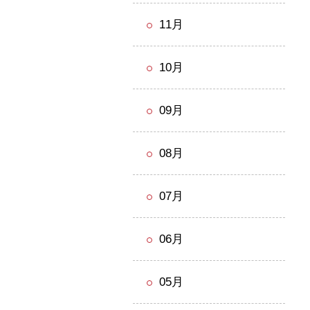
11月
10月
09月
08月
07月
06月
05月