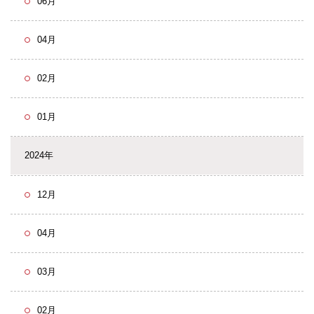
06月
04月
02月
01月
2024年
12月
04月
03月
02月