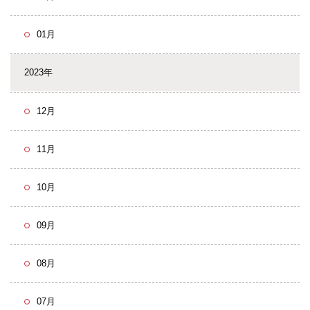
01月
2023年
12月
11月
10月
09月
08月
07月