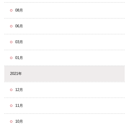
08月
06月
03月
01月
2021年
12月
11月
10月