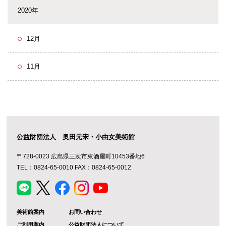
2020年
12月
11月
公益財団法人 奥田元宋・小由女美術館
〒728-0023 広島県三次市東酒屋町10453番地6
TEL：0824-65-0010 FAX：0824-65-0012
美術館案内
お問い合わせ
ご利用案内
公益財団法人について