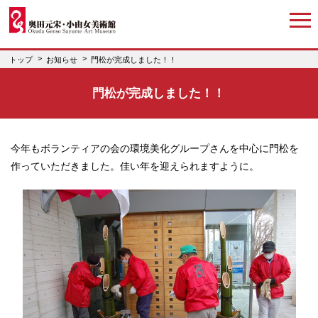
トップ
お知らせ
門松が完成しました！！
門松が完成しました！！
今年もボランティアの会の環境美化グループさんを中心に門松を
作っていただきました。佳い年を迎えられますように。