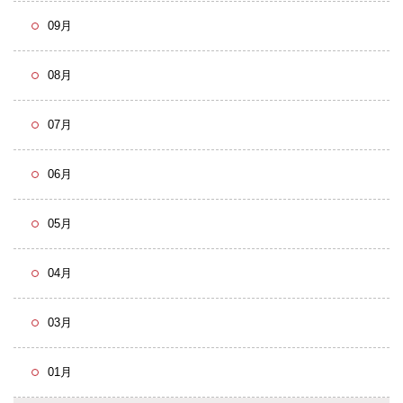
09月
08月
07月
06月
05月
04月
03月
01月