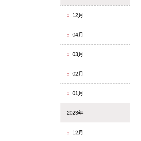
12月
04月
03月
02月
01月
2023年
12月