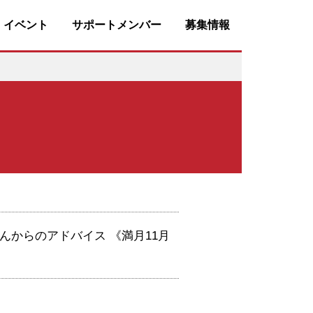
・イベント
サポートメンバー
募集情報
んからのアドバイス 《満月11月