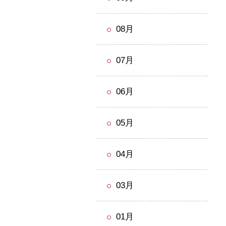
08月
07月
06月
05月
04月
03月
01月