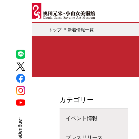
トップ
新着情報一覧
カテゴリー
イベント情報
Select Language
▼
プレスリリース