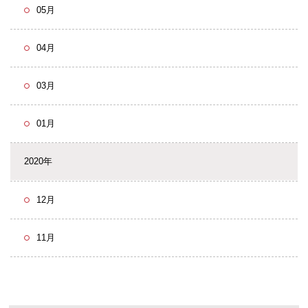
05月
04月
03月
01月
2020年
12月
11月