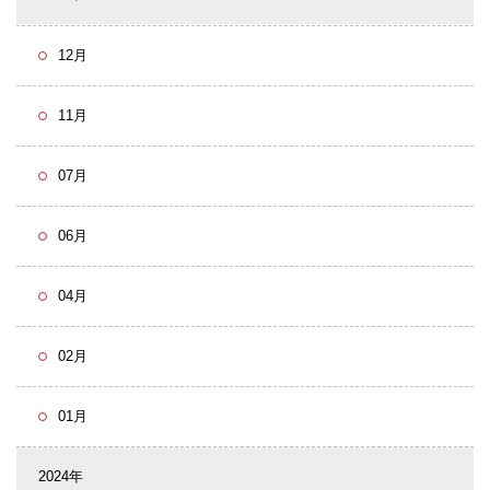
12月
11月
07月
06月
04月
02月
01月
2024年