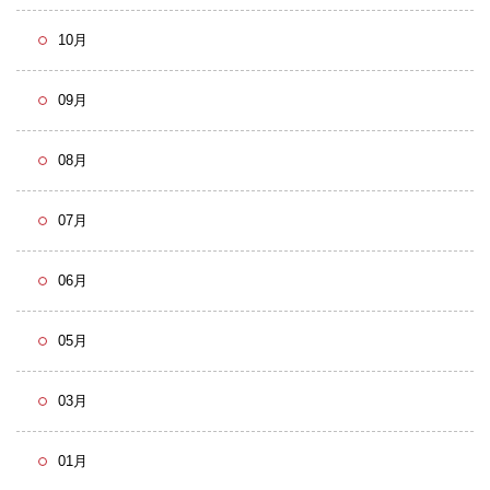
10月
09月
08月
07月
06月
05月
03月
01月