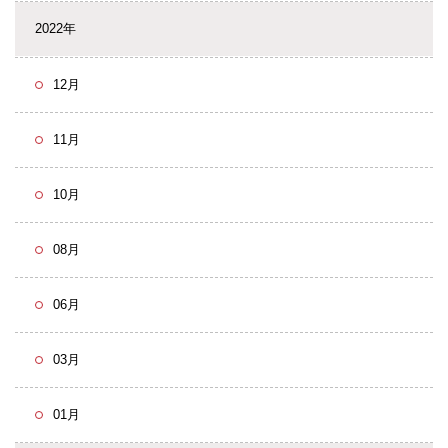
2022年
12月
11月
10月
08月
06月
03月
01月