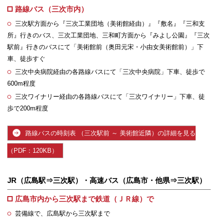
路線バス（三次市内）
三次駅方面から『三次工業団地（美術館経由）』『敷名』『三和支
所』行きのバス、三次工業団地、三和町方面から『みよし公園』『三次
駅前』行きのバスにて「美術館前（奥田元宋・小由女美術館前）」下
車、徒歩すぐ
三次中央病院経由の各路線バスにて「三次中央病院」下車、徒歩で
600m程度
三次ワイナリー経由の各路線バスにて「三次ワイナリー」下車、徒
歩で200m程度
路線バスの時刻表 （三次駅前 ～ 美術館近隣）の詳細を見る
（PDF：120KB）
JR（広島駅⇒三次駅）・高速バス（広島市・他県⇒三次駅）
広島市内から三次駅まで鉄道（ＪＲ線）で
芸備線で、広島駅から三次駅まで