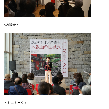
<内覧会＞
＜ミニトーク＞