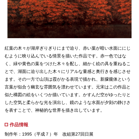
紅葉の木々が湖岸ぎりぎりにまで迫り、赤い葉が暗い水面ににじ
むように映り込んでいる情景を描いた作品です。赤一色ではな
く、緑や黄色の葉をつけた木々を配し、細かく絵の具を重ねるこ
とで、湖面に迫り出した木々にリアルな量感と奥行きを感じさせ
ます。その一方で山頂は霞がかる表現で描かれ、新朦朧体という
言葉が似合う幽玄な雰囲気を漂わせています。元宋はこの作品と
似た構図の絵をいくつか描いています。かすんだ空がゆったりと
した空気と柔らかな光を演出し、鏡のような水面が夕刻の静けさ
を表すことで、神秘的な世界を描き出しています。
作品情報
制作年：1995（平成７）年 改組第27回日展