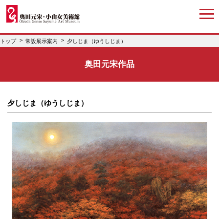
トップ
常設展示案内
夕しじま（ゆうしじま）
奥田元宋作品
夕しじま（ゆうしじま）