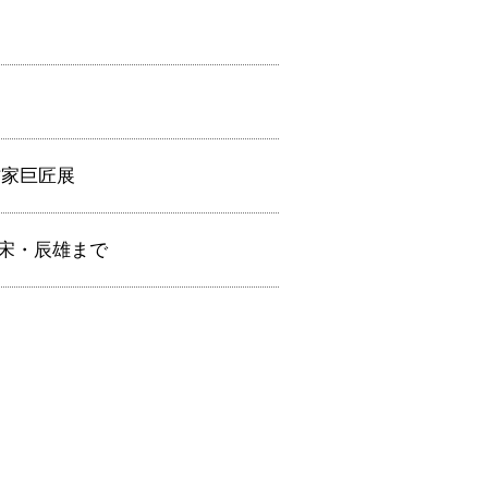
作家巨匠展
ら元宋・辰雄まで