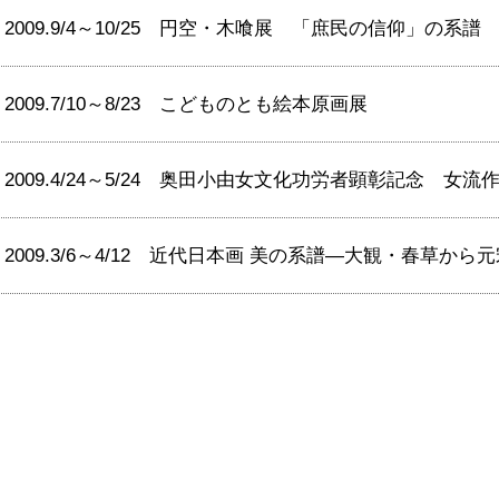
2009.9/4～10/25 円空・木喰展 「庶民の信仰」の系譜
2009.7/10～8/23 こどものとも絵本原画展
2009.4/24～5/24 奥田小由女文化功労者顕彰記念 女流
2009.3/6～4/12 近代日本画 美の系譜―大観・春草か