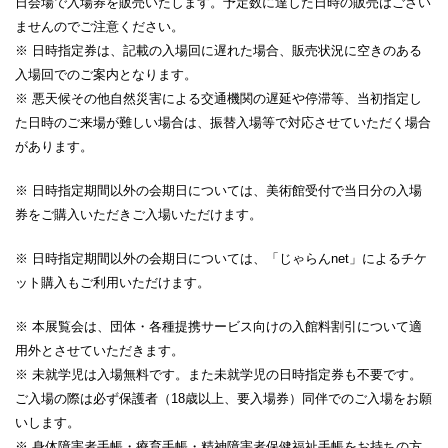
日会場で入場券を販売いたします。予定数に達した日時の販売はござい
ませんのでご注意ください。
※ 日時指定券は、記載の入場回に遅れた場合、販売状況に空きのある
入場回でのご案内となります。
※ 悪天候その他自然災害による交通機関の遅延や停滞等、当初指定し
た日時のご来場が難しい場合は、振替入場等で対応させていただく場合
があります。
※ 日時指定期間以外の会期日については、美術館受付で当日分の入場
券をご購入いただきご入場いただけます。
※ 日時指定期間以外の会期日については、「じゃらんnet」によるチケ
ット購入もご利用いただけます。
※ 本展覧会は、団体・各種提携サービス向けの入館料割引について適
用外とさせていただきます。
※ 未就学児は入場無料です。また未就学児の日時指定券も不要です。
ご入場の際は必ず保護者（18歳以上、要入場券）同伴でのご入場をお願
いします。
※ 身体障害者手帳・療育手帳・精神障害者保健福祉手帳をお持ちの方