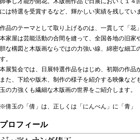
師事し才能が開花。木版画作品で日展において１４
には特選を受賞するなど、輝かしい実績を残してい
作品のテーマとして取り上げるのは、一貫して「花
本家屋は芸能活動の合間を縫って、全国各地の旧家
胆な構図と木版画ならではの力強い線、綿密な細工
す。
本展覧会では、日展特選作品をはじめ、初期の作品
また、下絵や版木、制作の様子を紹介する映像など
玉の力強くも繊細な木版画の世界をご紹介します。
※倩玉の「倩」は、正しくは「にんべん」に「青」
プロフィール