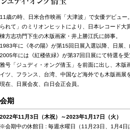
11歳の時、日米合作映画「大津波」で女優デビュー。
られて」のミリオンヒットにより、日本レコード大
棟方志功門下生の木版画家・井上勝江氏に師事。
1983年に《冬の陽》が第15回日展入選以降、日展
2005年には《紅楼依緑》が第37回日展にて特選を
雅号「ジュディ・オング倩玉」を前面に出し、木版
イツ、フランス、台湾、中国など海外でも木版画展
現在、日展会友、白日会正会員。
会期
2022年11月3日（木祝）～2023年1月17日（火）
※会期中の休館日 : 毎週水曜日（11月23日、1月4