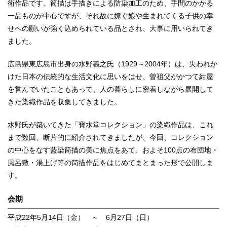
術作品です。筒描は手描きによる防染加工のため、手間のかかる
一品ものが中心ですが、それ故に嫁ぐ娘や生まれてくる子供の幸
せへの願いが強く込められている品とされ、大事に用いられてき
ました。
広島県東広島市出身の水野義之氏（1929～2004年）は、失われか
けた日本の伝統的な生活文化に思いをはせ、曽祖父がかつて紺屋
を営んでいたこともあって、人の暮らしに密着しながら展開して
きた染織作品を収集してきました。
水野氏が築いてきた「寶水堂コレクション」の染織作品は、これ
まで数回、断片的に紹介されてきましたが、今回、コレクション
の中心をなす藍染筒描の美に焦点をあて、およそ100点の布団地・
風呂敷・湯上げ等の筒描作品をはじめてまとまった形で公開しま
す。
会期
平成22年5月14日（金） ～ 6月27日（日）