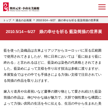
トップ
過去の企画展
2010.5/14～6/27 娘の幸せを祈る 藍染筒描の世界展
2010.5/14～6/27 娘の幸せを祈る 藍染筒描の世界展
藍を使った染織品は古来よりアジアからヨーロッパに至る広範囲
で使用されてきましたが、特に日本においては「藍に始まり藍に
終わる」と言われるほどに、藍染めは染色の代表格とされてきま
した。藍染めによって文様を作り出す技法は多岐に渡りますが、
本展覧会ではその中でも手描きによる力強い文様で注目されてい
る筒描の作品を取り上げます。
嫁入り道具や出産祝いなど慶事の贈り物として愛され続けた藍染
筒描の作品は、伸びやかな線が魅力で、大胆で個性豊かな構図に
よって力強い庶民の生活を今に伝える、生活の中から生まれた美