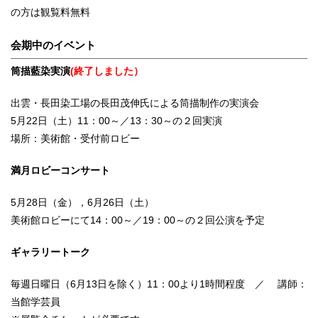
の方は観覧料無料
会期中のイベント
筒描藍染実演
(終了しました）
出雲・長田染工場の長田茂伸氏による筒描制作の実演会
5月22日（土）11：00～／13：30～の２回実演
場所：美術館・受付前ロビー
満月ロビーコンサート
5月28日（金），6月26日（土）
美術館ロビーにて14：00～／19：00～の２回公演を予定
ギャラリートーク
毎週日曜日（6月13日を除く）11：00より1時間程度 ／
講師：
当館学芸員