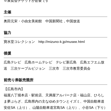
※展覧会チケットが必要です
主催
奥田元宋・小由女美術館 中国新聞社，中国放送
協力
寶水堂コレクション http://mizuno-k.jp/musee.html
後援
広島テレビ 広島ホームテレビ テレビ新広島 広島エフエム放
送 三次ケーブルビジョン 三次市 三次市教育委員会
前売り券販売箇所
【広島市内】
福屋八丁堀本店・駅前店、天満屋アルパーク店・福山店、ひろし
ま夢ぷらざ、広島県内の主なゆめタウンとイズミ、中国自動車道
安佐SA（上り）、山陽自動車道宮島SA（上り）、小谷SA（下り）