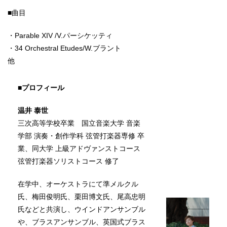
■曲目
・Parable XIV /V.パーシケッティ
・34 Orchestral Etudes/W.ブラント
他
■プロフィール
温井 泰世
三次高等学校卒業 国立音楽大学 音楽
学部 演奏・創作学科 弦管打楽器専修 卒
業、同大学 上級アドヴァンストコース
弦管打楽器ソリストコース 修了
在学中、オーケストラにて準メルクル
氏、梅田俊明氏、栗田博文氏、尾高忠明
氏などと共演し、ウインドアンサンブル
や、ブラスアンサンブル、英国式ブラス